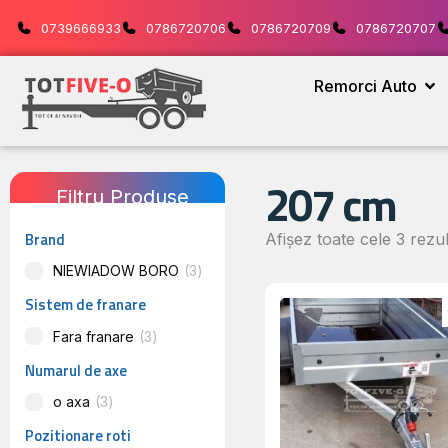
0739666933
0786720706
0786720709
0786720707
Remorci Auto
207 cm
Filtru Produse
Brand
Afișez toate cele 3 rezul
NIEWIADOW BORO
3
Sistem de franare
Fara franare
3
Numarul de axe
o axa
3
Pozitionare roti