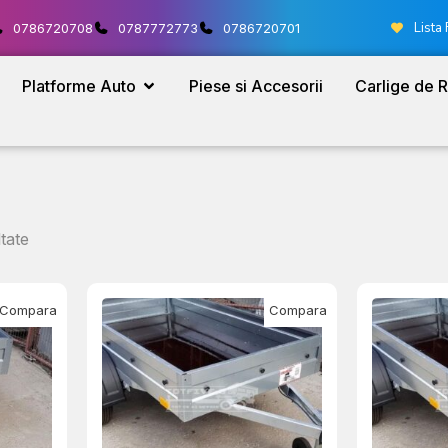
Lista 
0786720708
0787772773
0786720701
Platforme Auto
Piese si Accesorii
Carlige de 
tate
Compara
Compara