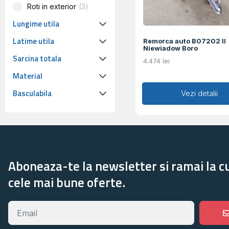
Roti in exterior
3
Lungime utila
Latime utila
Remorca auto B07202 II
Niewiadow Boro
Sarcina totala
4.474
lei
Material
Basculabila
Adaugă în coș
Vezi detalii
Aboneaza-te la newsletter si ramai la c
cele mai bune oferte.