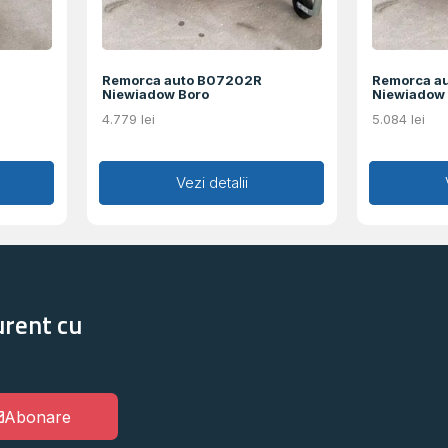
Remorca auto B07202R
Remorca a
Niewiadow Boro
Niewiadow 
4.779
lei
5.084
lei
Adaugă în coș
Vezi detalii
Ad
urent cu
Abonare