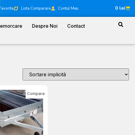
0
lei
Favorite
Lista Comparare
Contul Meu
Remorcare
Despre Noi
Contact
Compara