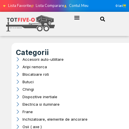
Lista Favorite
Lista Comparare
Contul Meu
0
lei
Categorii
Accesorii auto-utilitare
Aripi remorca
Blocatoare roti
Butuci
Chingi
Dispozitive inertiale
Electrica si iluminare
Frane
Inchizatoare, elemente de ancorare
Osii ( axe )