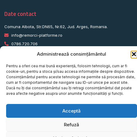
Date contact
Comuna Albota, Str.DN65, Nr.62, Jud. Arges, Romania.
info@remorci-platforme.ro
0786.720.706
0786.720.707
Administrează consimțământul
0786.720.708
Pentru a oferi cea mai bună experiență, folosim tehnologii, cum ar fi
0786.720.709
cookie-uri, pentru a stoca și/sau accesa informațiile despre dispozitive.
Consimțământul pentru aceste tehnologii ne permite să procesăm date,
0787.772.773
cum ar fi comportamentul de navigare sau ID-uri unice pe acest site.
Dacă nu îți dai consimțământul sau îți retragi consimțământul dat poate
avea afecte negative asupra unor anumite funcționalități și funcții.
© Tot Five-O Concept S.R.L - Toate drepturile rezervate.
Acceptă
Website realizat de
Refuză